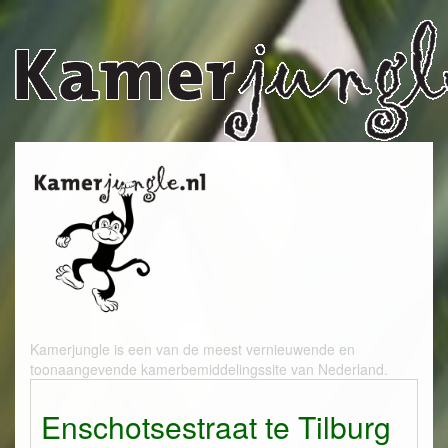
Kamerjungle is een van de meest vernieuwende en
toonaangevende kamerbemiddelingssite van Nederland.
Enschotsestraat te Tilburg