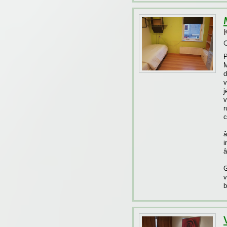
O
P
M
d
v
j
v
r
c
â
i
â
G
v
b