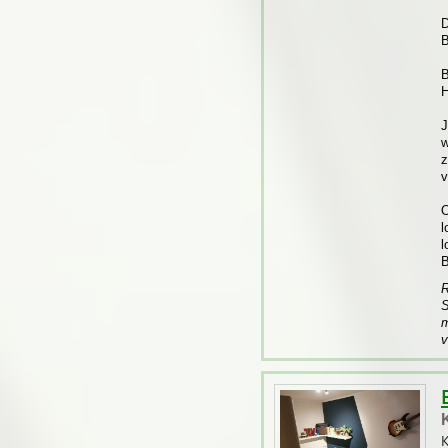
D
B
B
H
J
w
z
v
O
l
l
B
R
S
m
v
K