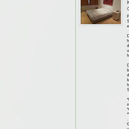
O
P
S
e
D
h
d
u
h
D
b
d
b
h
S
*
i
*
*
.
G
v