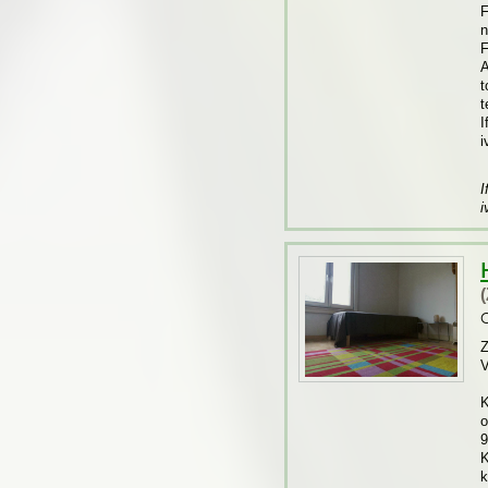
F
n
F
A
t
t
I
i
I
i
O
Z
V
K
o
9
K
k