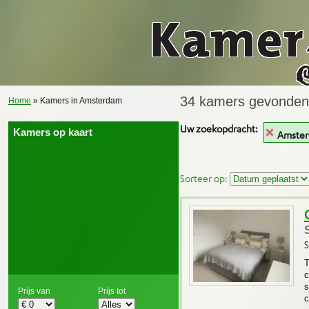
34 kamers gevonden
Home
» Kamers in Amsterdam
Uw zoekopdracht:
Kamers op kaart
Amste
Sorteer op:
S
T
c
s
Prijs van
Prijs tot
c