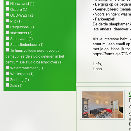
Nieuw-west
(1)
- Berging op de began
- Gemeubileerd (behalv
Osdorp
(1)
- Voorzieningen: wasm
OUD-WEST
(1)
- Parkeerplek
Pijp
(1)
De derde slaapkamer k
Reigersbos
(1)
iets anders, daarover
slotermeer
(3)
Slotervaart
(2)
Als je interesse hebt, 
stuur mij een email o
Staatsliedenbuurt
(1)
met je op. Hopelijk tot
Te huur, volledig gerenoveerde
https://forms.gle/7J
gemeubileerde studio gelegen in het
centrum. De studio beschikt over
(1)
Liefs,
Watergraafsmeer
(1)
Linan
Westerpark
(1)
Zeeburg
(1)
Zuid
(1)
S
o
D
c