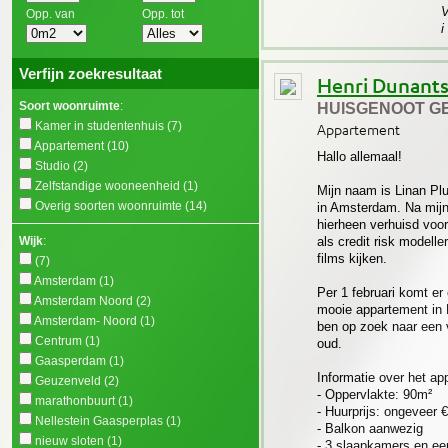
V
Opp. van
Opp. tot
i
Verfijn zoekresultaat
Henri Dunants
Soort woonruimte
:
HUISGENOOT G
Kamer in studentenhuis
(7)
Appartement
Appartement
(10)
Hallo allemaal!
Studio
(2)
Zelfstandige wooneenheid
(1)
Mijn naam is Linan Plu
Overig soorten woonruimte
(14)
in Amsterdam. Na mijn
hierheen verhuisd voo
Wijk
:
als credit risk modelle
films kijken.
(7)
Amsterdam
(1)
Per 1 februari komt er 
Amsterdam Noord
(2)
mooie appartement in 
Amsterdam- Noord
(1)
ben op zoek naar een 
Centrum
(1)
oud.
Gaasperdam
(1)
Informatie over het ap
Geuzenveld
(2)
- Oppervlakte: 90m²
marathonbuurt
(1)
- Huurprijs: ongeveer 
Nellestein Gaasperplas
(1)
- Balkon aanwezig
nieuw sloten
(1)
- 3 slaapkamers en e