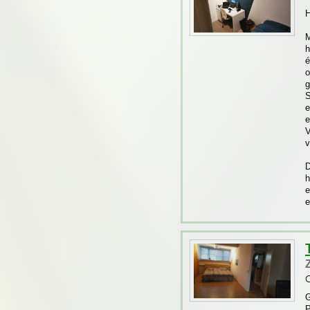
H
M
h
é
o
g
S
e
e
V
v
D
h
e
e
O
G
P