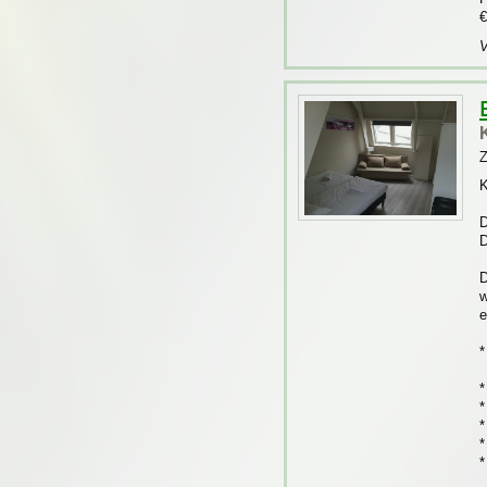
€
V
Z
K
D
D
D
w
e
*
*
*
*
*
*