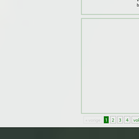
b
« vorige
1
2
3
4
vo