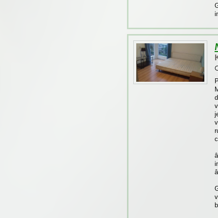
G
i
O
P
M
d
v
j
v
r
c
â
i
â
G
v
b