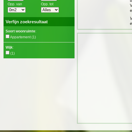
b
Opp. van
Opp. tot
V
V
Verfijn zoekresultaat
Soort woonruimte
:
Appartement
(1)
Wijk
:
(1)