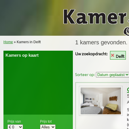
1 kamers gevonden.
Home
» Kamers in Delft
Uw zoekopdracht:
Kamers op kaart
Delft
Sorteer op:
S
i
k
Prijs van
Prijs tot
(