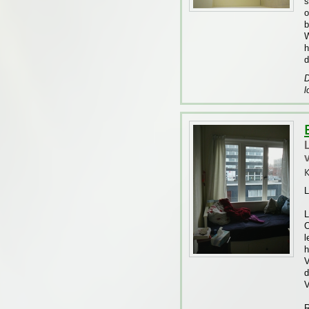
s
o
b
W
h
d
D
l
K
L
L
C
l
h
V
d
V
R