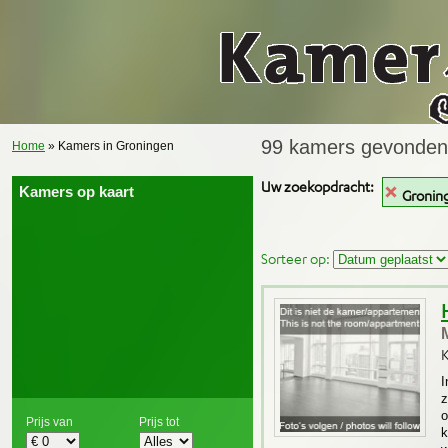
99 kamers gevonden
Home
» Kamers in Groningen
Uw zoekopdracht:
Kamers op kaart
Gronin
Sorteer op:
K
I
z
o
Prijs van
Prijs tot
k