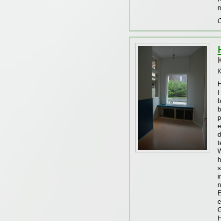
m
C
K
H
b
b
p
e
d
t
W
h
s
i
n
E
e
G