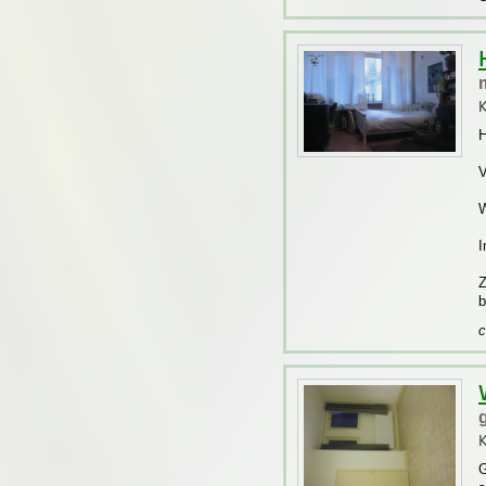
K
H
V
W
I
Z
b
c
K
G