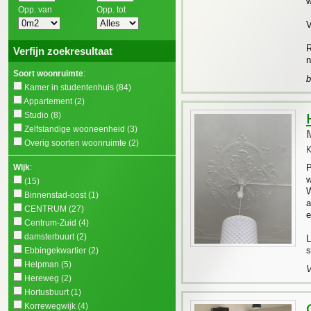
w
Opp. van
Opp. tot
V
R
Verfijn zoekresultaat
n
Soort woonruimte
:
b
Kamer in studentenhuis
(84)
Appartement
(2)
Studio
(8)
Zelfstandige wooneenheid
(3)
Overig soorten woonruimte
(2)
K
Wijk
:
P
w
(15)
W
Binnenstad-oost
(1)
a
CENTRUM
(27)
e
Centrum-Zuid
(4)
damsterbuurt
(2)
L
s
Ebbingekwartier
(2)
Helpman
(5)
V
Hereweg
(2)
Hortusbuurt
(1)
Korrewegwijk
(4)