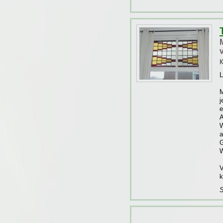
K
L
M
j
e
A
W
a
G
W
V
k
S