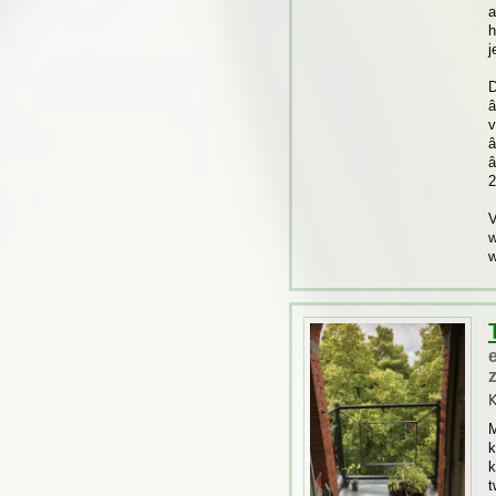
a
h
j
D
â
v
â
â
2
V
w
w
K
M
k
k
t