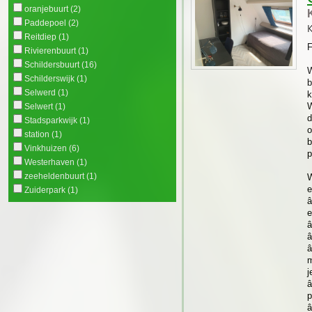
oranjebuurt
(2)
Paddepoel
(2)
K
Reitdiep
(1)
F
Rivierenbuurt
(1)
Schildersbuurt
(16)
W
Schilderswijk
(1)
b
Selwerd
(1)
k
W
Selwert
(1)
d
Stadsparkwijk
(1)
o
station
(1)
b
Vinkhuizen
(6)
p
Westerhaven
(1)
zeeheldenbuurt
(1)
W
e
Zuiderpark
(1)
â
e
â
â
â
m
j
â
p
â