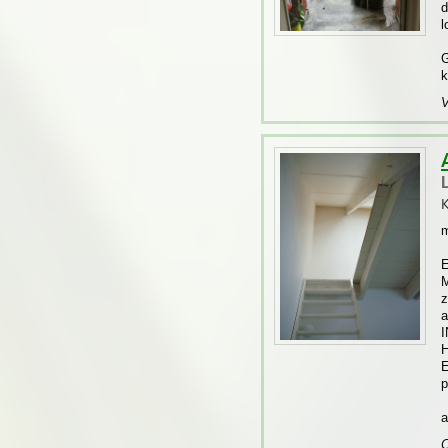
d
l
G
k
V
K
m
E
M
z
a
I
H
E
p
a
C