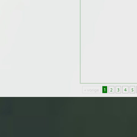
« vorige
1
2
3
4
5